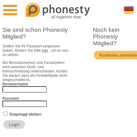
Überblick
Pressestimmen
Sie sind schon Phonesty
Noch kein
Mitglied?
Phonesty
Vergleich
Pressekontakt
Mitglied?
Sollten Sie Ihr Passwort vergessen
haben, klicken Sie bitte
hier
, um es neu
Phonesty Free
Bildmaterial
zu setzen.
Bei Benutzernamen und Passwörtern
wird zwischen Groß- und
Phonesty Premium
Über Uns
Kleinschreibung unterschieden. Achten
Sie darauf, dass die Feststelltaste nicht
eingeschaltet ist.
Benutzername
Phonesty Professional
Passwort
Eingeloggt bleiben