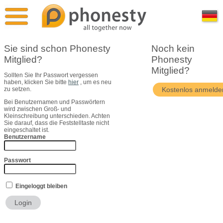
Überblick
Pressestimmen
Sie sind schon Phonesty
Noch kein
Mitglied?
Phonesty
Vergleich
Pressekontakt
Mitglied?
Sollten Sie Ihr Passwort vergessen
haben, klicken Sie bitte
hier
, um es neu
Phonesty Free
Bildmaterial
zu setzen.
Bei Benutzernamen und Passwörtern
wird zwischen Groß- und
Phonesty Premium
Über Uns
Kleinschreibung unterschieden. Achten
Sie darauf, dass die Feststelltaste nicht
eingeschaltet ist.
Benutzername
Phonesty Professional
Passwort
Eingeloggt bleiben