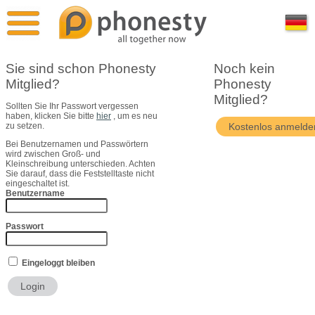
Überblick
Pressestimmen
Sie sind schon Phonesty
Noch kein
Mitglied?
Phonesty
Vergleich
Pressekontakt
Mitglied?
Sollten Sie Ihr Passwort vergessen
haben, klicken Sie bitte
hier
, um es neu
Phonesty Free
Bildmaterial
zu setzen.
Bei Benutzernamen und Passwörtern
wird zwischen Groß- und
Phonesty Premium
Über Uns
Kleinschreibung unterschieden. Achten
Sie darauf, dass die Feststelltaste nicht
eingeschaltet ist.
Benutzername
Phonesty Professional
Passwort
Eingeloggt bleiben