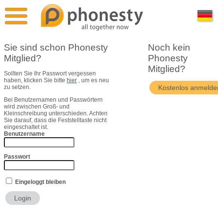
Überblick
Pressestimmen
Sie sind schon Phonesty
Noch kein
Mitglied?
Phonesty
Vergleich
Pressekontakt
Mitglied?
Sollten Sie Ihr Passwort vergessen
haben, klicken Sie bitte
hier
, um es neu
Phonesty Free
Bildmaterial
zu setzen.
Bei Benutzernamen und Passwörtern
wird zwischen Groß- und
Phonesty Premium
Über Uns
Kleinschreibung unterschieden. Achten
Sie darauf, dass die Feststelltaste nicht
eingeschaltet ist.
Benutzername
Phonesty Professional
Passwort
Eingeloggt bleiben