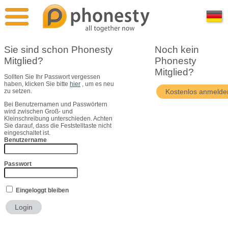
Überblick
Pressestimmen
Sie sind schon Phonesty
Noch kein
Mitglied?
Phonesty
Vergleich
Pressekontakt
Mitglied?
Sollten Sie Ihr Passwort vergessen
haben, klicken Sie bitte
hier
, um es neu
Phonesty Free
Bildmaterial
zu setzen.
Bei Benutzernamen und Passwörtern
wird zwischen Groß- und
Phonesty Premium
Über Uns
Kleinschreibung unterschieden. Achten
Sie darauf, dass die Feststelltaste nicht
eingeschaltet ist.
Benutzername
Phonesty Professional
Passwort
Eingeloggt bleiben